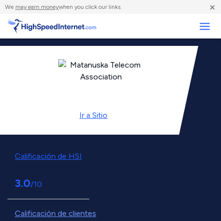
×
We
may earn money
when you click our links.
Negocios
Ir a
Sitio
Calificación de HSI
3.0
/10
Calificación de clientes