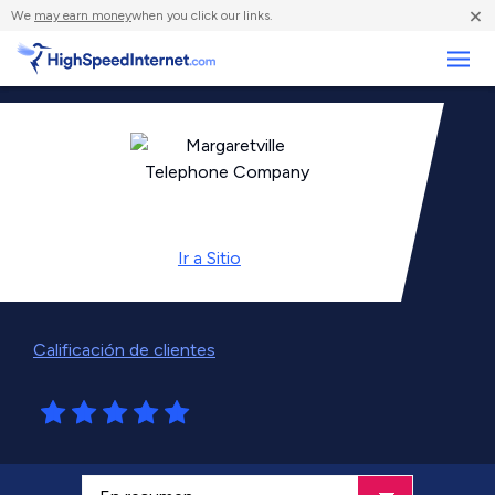
×
We
may earn money
when you click our links.
Negocios
Ir a
Sitio
Calificación de clientes