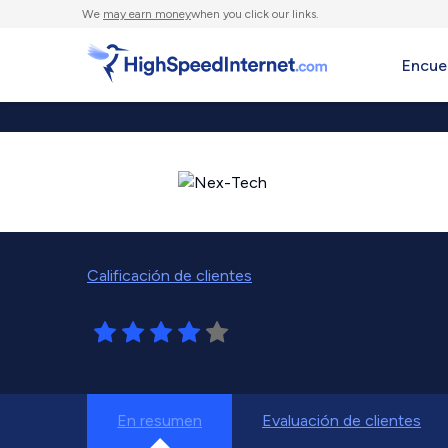
We
may earn money
when you click our links.
Encue
Calificación de clientes
En resumen
Evaluación de clientes