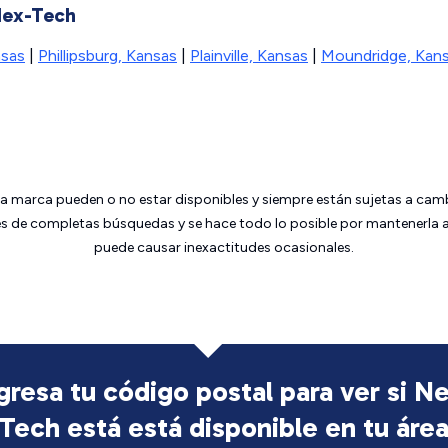
Nex-Tech
nsas
|
Phillipsburg, Kansas
|
Plainville, Kansas
|
Moundridge, Kan
da marca pueden o no estar disponibles y siempre están sujetas a cam
 de completas búsquedas y se hace todo lo posible por mantenerla ac
puede causar inexactitudes ocasionales.
gresa tu código postal para ver si N
Tech está
está disponible en tu áre