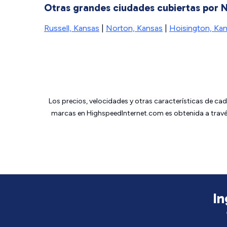
Otras grandes ciudades cubiertas por 
Russell, Kansas
|
Norton, Kansas
|
Hoisington, Ka
Los precios, velocidades y otras características de ca
marcas en HighspeedInternet.com es obtenida a través
In