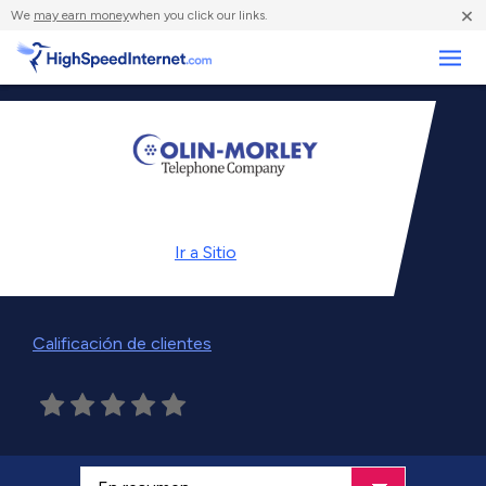
×
We
may earn money
when you click our links.
Negocios
Ir a
Sitio
Calificación de clientes