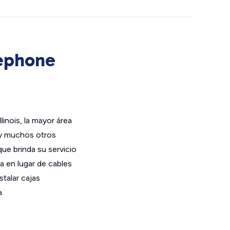
lephone
inois, la mayor área
 y muchos otros
ue brinda su servicio
ca en lugar de cables
stalar cajas
.