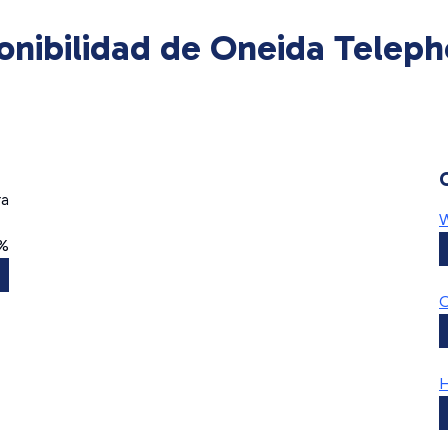
onibilidad de Oneida Telep
ra
W
0%
O
H