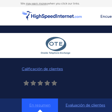
We
may earn money
when you click our links.
Encue
Calificación de clientes
En resumen
Evaluación de clientes