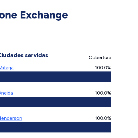
hone Exchange
Ciudades servidas
Cobertura
ataga
100.0%
neida
100.0%
enderson
100.0%