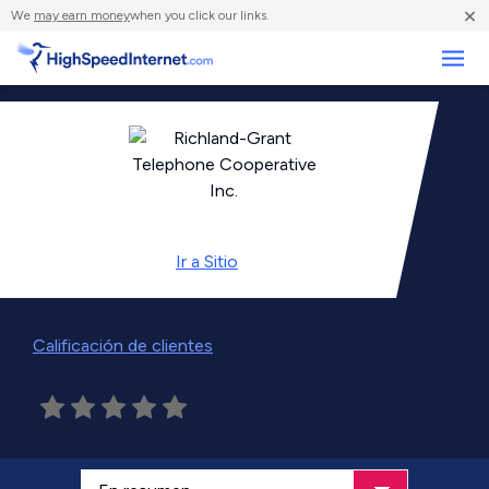
×
We
may earn money
when you click our links.
Negocios
Ir a
Sitio
Calificación de clientes