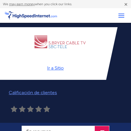
×
We
may earn money
when you click our links.
Negocios
Ir a
Sitio
Calificación de clientes