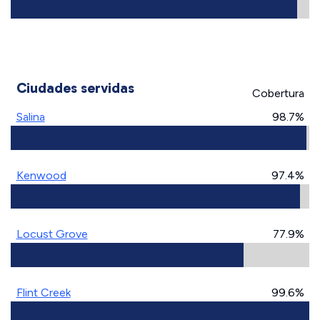
Ciudades servidas
Cobertura
Salina
98.7%
Kenwood
97.4%
Locust Grove
77.9%
Flint Creek
99.6%