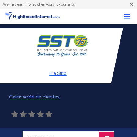
×
We
may earn money
when you click our links.
Negocios
Ir a
Sitio
Calificación de clientes