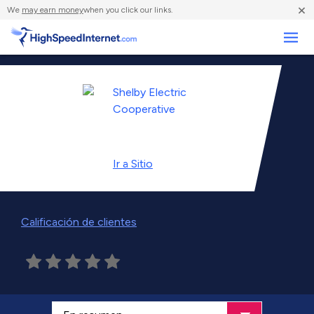
×
We
may earn money
when you click our links.
Negocios
Ir a
Sitio
Calificación de clientes