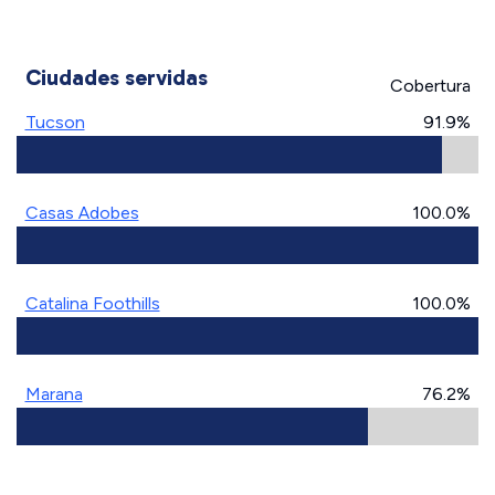
Ciudades servidas
Cobertura
Tucson
91.9%
Casas Adobes
100.0%
Catalina Foothills
100.0%
Marana
76.2%