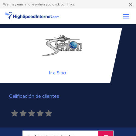
×
We
may earn money
when you click our links.
Negocios
Ir a
Sitio
Calificación de clientes