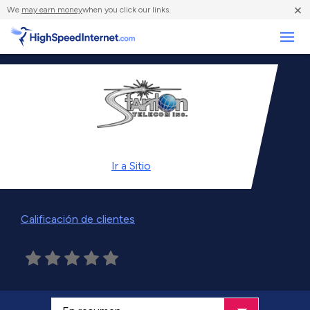
×
We
may earn money
when you click our links.
Negocios
Ir a
Sitio
Calificación de clientes