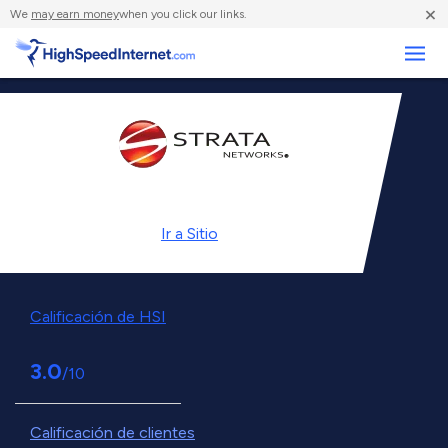
×
We
may earn money
when you click our links.
Negocios
Ir a
Sitio
Calificación de HSI
3.0
/10
Calificación de clientes