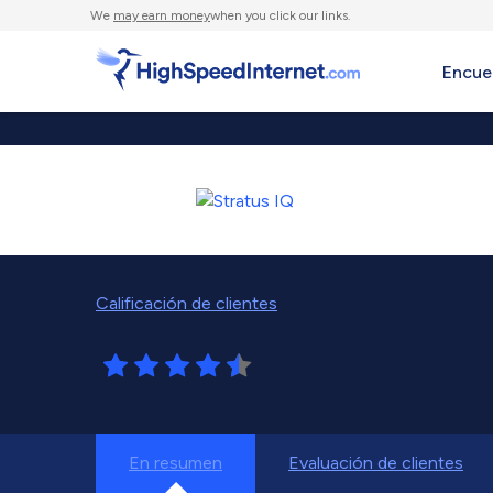
We
may earn money
when you click our links.
Encue
Calificación de clientes
En resumen
Evaluación de clientes