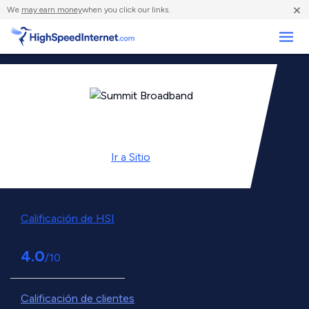
×
We
may earn money
when you click our links.
Negocios
Ir a
Sitio
Calificación de HSI
4.0
/10
Calificación de clientes