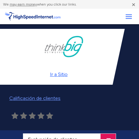
×
We
may earn money
when you click our links.
Negocios
Ir a
Sitio
Calificación de clientes