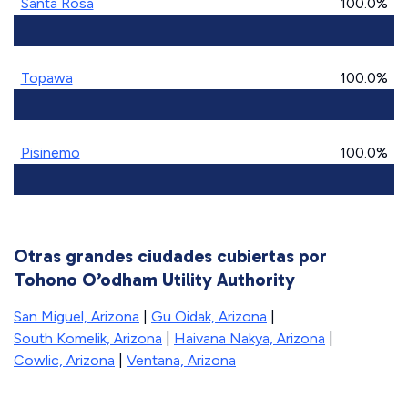
Santa Rosa
100.0%
Topawa
100.0%
Pisinemo
100.0%
Otras grandes ciudades cubiertas por
Tohono O’odham Utility Authority
San Miguel, Arizona
|
Gu Oidak, Arizona
|
South Komelik, Arizona
|
Haivana Nakya, Arizona
|
Cowlic, Arizona
|
Ventana, Arizona