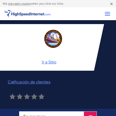
×
We
may earn money
when you click our links.
Negocios
Ir a
Sitio
Calificación de clientes