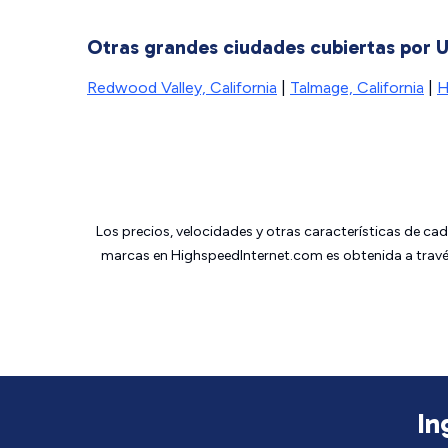
Otras grandes ciudades cubiertas por U
Redwood Valley, California
|
Talmage, California
|
H
Los precios, velocidades y otras características de ca
marcas en HighspeedInternet.com es obtenida a través
In