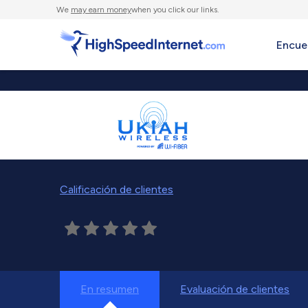
We
may earn money
when you click our links.
Encue
Calificación de clientes
En resumen
Evaluación de clientes