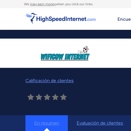
We
may earn money
when you click our links.
Encue
Calificación de clientes
En resumen
Evaluación de clientes