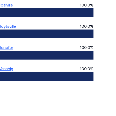
oalville
100.0%
oytsville
100.0%
enefer
100.0%
anship
100.0%