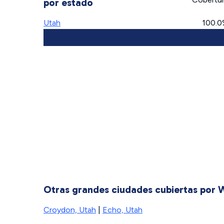
por estado
Utah
100.
Otras grandes ciudades cubiertas por 
Croydon, Utah
|
Echo, Utah