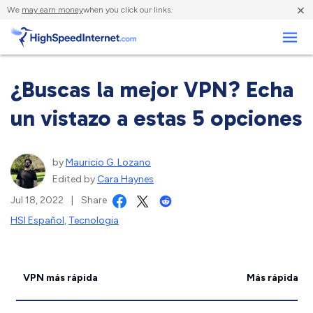
×
We
may earn money
when you click our links.
Negocios
¿Buscas la mejor VPN? Echa
un vistazo a estas 5 opciones
by
Mauricio G. Lozano
Edited by
Cara Haynes
Jul 18, 2022
|
Share
HSI Español
,
Tecnologia
VPN más rápida
Más rápida par