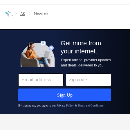
›
›
AK
Newtok