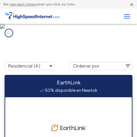
×
We
may earn money
when you click our links.
Negocios
Compañías de Internet en
Newtok, AK
EarthLink
50% disponible en Newtok