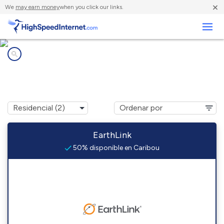
×
We
may earn money
when you click our links.
Negocios
Compañías de Internet en
Caribou, CA
EarthLink
50% disponible en Caribou