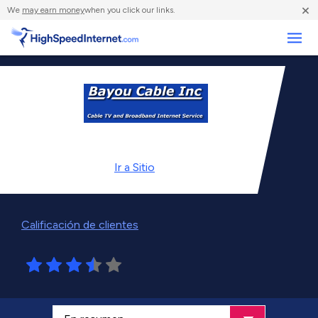
×
We
may earn money
when you click our links.
Negocios
Ir a
Sitio
Calificación de clientes