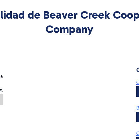
ilidad de Beaver Creek Coop
Company
ra
1%
B
O