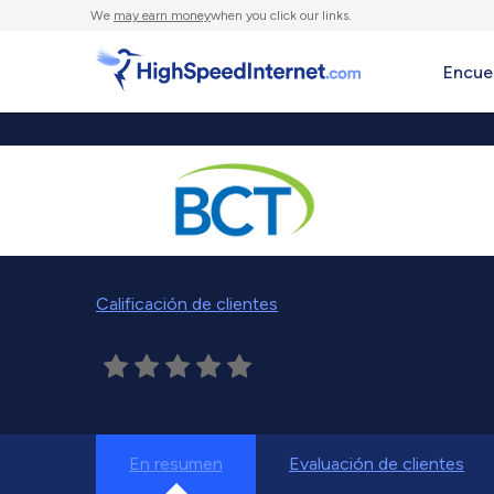
We
may earn money
when you click our links.
Encue
Calificación de clientes
En resumen
Evaluación de clientes