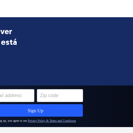
aver
 está