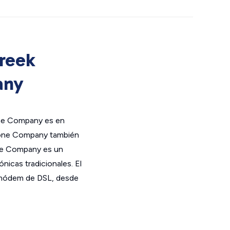
Creek
any
one Company es en
phone Company también
ne Company es un
nicas tradicionales. El
n módem de DSL, desde