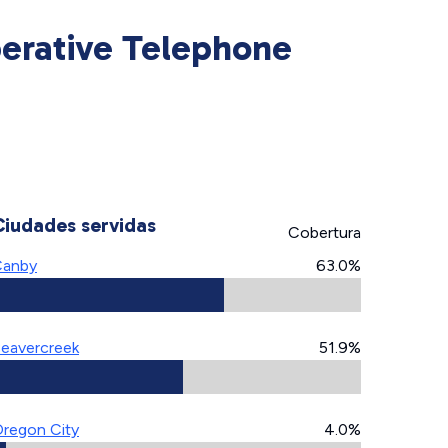
erative Telephone
Ciudades servidas
Cobertura
Canby
63.0%
eavercreek
51.9%
regon City
4.0%