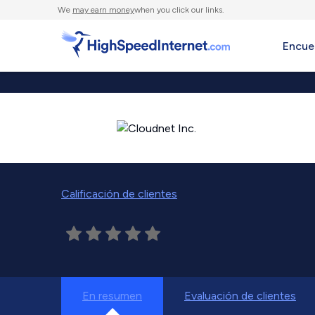
We
may earn money
when you click our links.
Encue
Calificación de clientes
En resumen
Evaluación de clientes