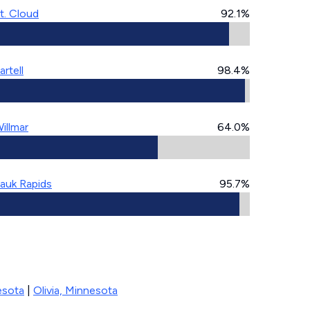
t. Cloud
92.1%
artell
98.4%
illmar
64.0%
auk Rapids
95.7%
esota
|
Olivia, Minnesota