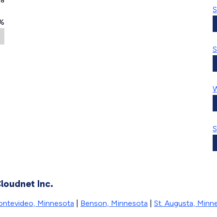
S
1%
S
W
S
loudnet Inc.
ntevideo, Minnesota
|
Benson, Minnesota
|
St. Augusta, Minn