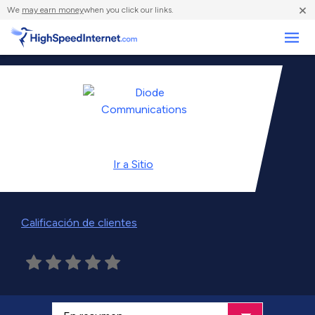
×
We
may earn money
when you click our links.
Negocios
Ir a
Sitio
Calificación de clientes