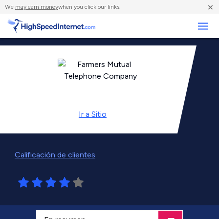
×
We
may earn money
when you click our links.
Negocios
Ir a
Sitio
Calificación de clientes