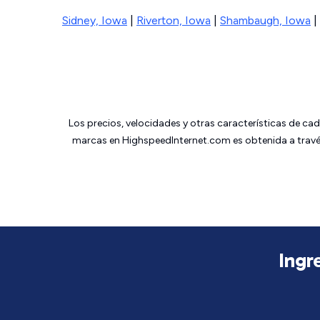
Sidney, Iowa
|
Riverton, Iowa
|
Shambaugh, Iowa
|
Los precios, velocidades y otras características de ca
marcas en HighspeedInternet.com es obtenida a través
Ingr