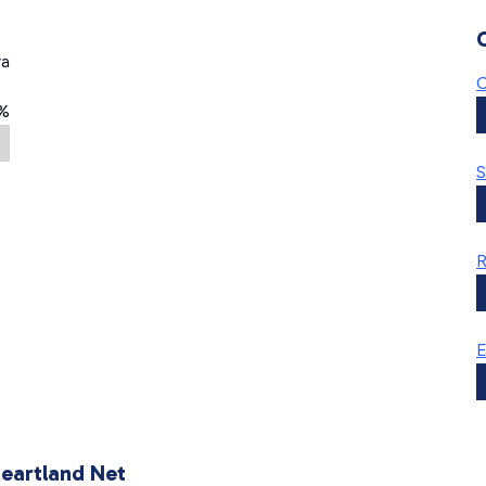
ra
C
%
S
R
E
Heartland Net