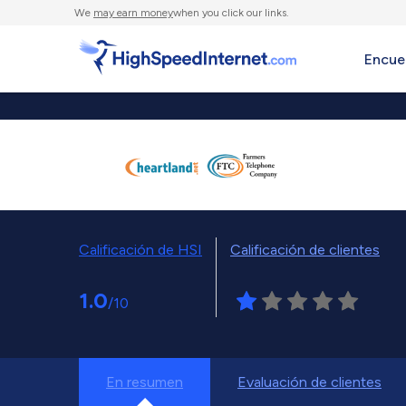
We
may earn money
when you click our links.
Encue
Calificación de HSI
Calificación de clientes
1.0
/10
En resumen
Evaluación de clientes