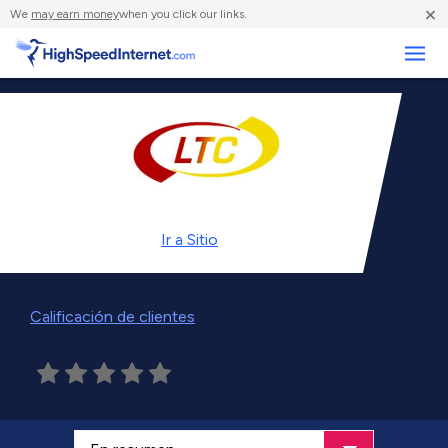
×
We
may earn money
when you click our links.
Negocios
Ir a
Sitio
Calificación de clientes