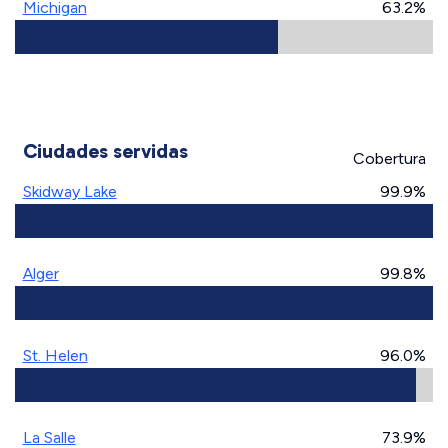
Michigan
63.2%
Ciudades servidas
Cobertura
Skidway Lake
99.9%
Alger
99.8%
St. Helen
96.0%
La Salle
73.9%