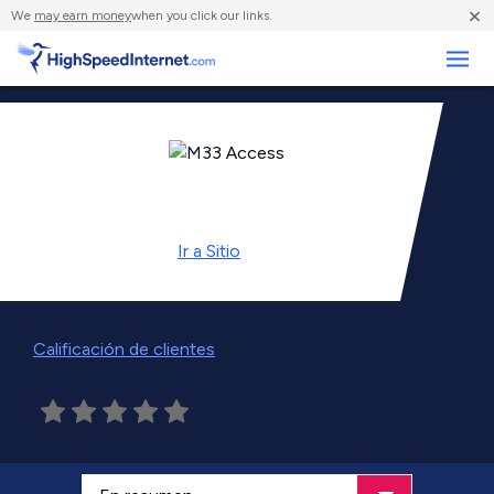
×
We
may earn money
when you click our links.
Negocios
Ir a
Sitio
Calificación de clientes