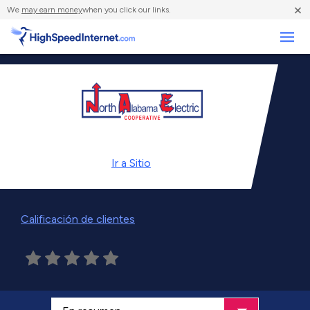
×
We
may earn money
when you click our links.
Negocios
Ir a
Sitio
Calificación de clientes