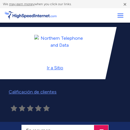
×
We
may earn money
when you click our links.
Negocios
Ir a
Sitio
Calificación de clientes