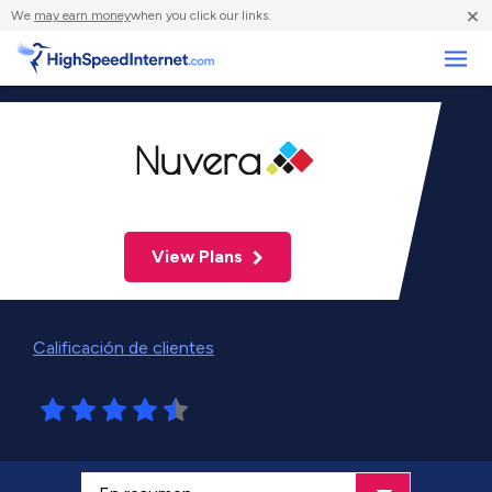
×
We
may earn money
when you click our links.
Negocios
View Plans
Calificación de clientes