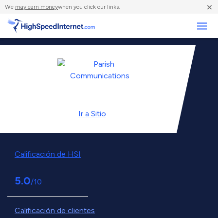
×
We
may earn money
when you click our links.
Negocios
Ir a
Sitio
Calificación de HSI
5.0
/10
Calificación de clientes