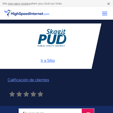
×
We
may earn money
when you click our links.
Negocios
Ir a
Sitio
Calificación de clientes