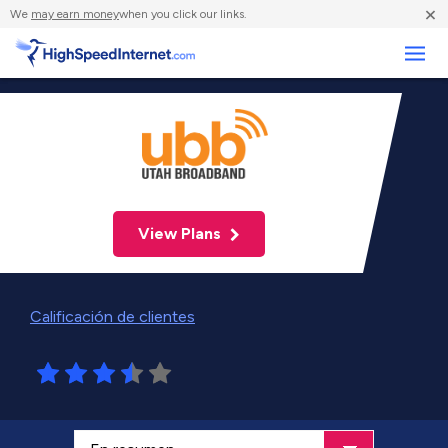
×
We
may earn money
when you click our links.
Negocios
View Plans
Calificación de clientes