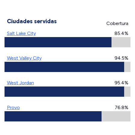
Ciudades servidas
Cobertura
Salt Lake City
85.4%
West Valley City
94.5%
West Jordan
95.4%
Provo
76.8%