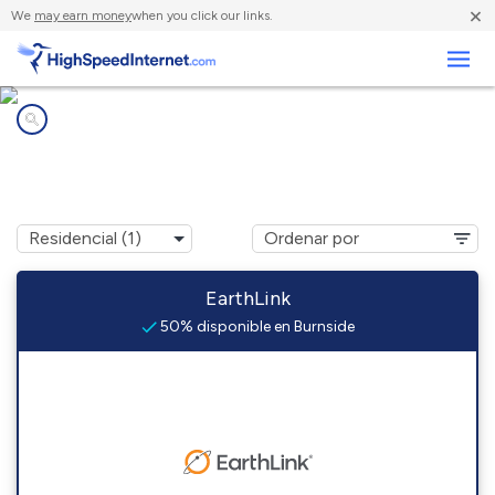
×
We
may earn money
when you click our links.
Negocios
Compañías de Internet en
Burnside, LA
EarthLink
50% disponible en Burnside