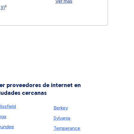
Ver más
◊
(3)
er proveedores de internet en
iudades cercanas
lissfield
Berkey
iga
Sylvania
Dundee
Temperance