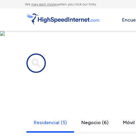
We
may earn money
when you click our links.
Encue
Compañías de Internet en
Deerfield, 
Residencial (5)
Negocio (6)
Móvil 