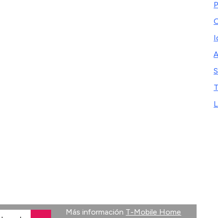
P
O
I
A
S
L
Más información
T-Mobile Home