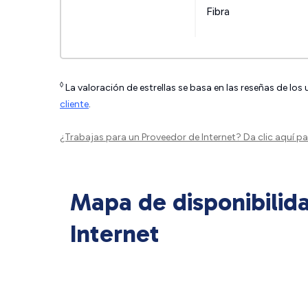
Fibra
◊
La valoración de estrellas se basa en las reseñas de los
cliente
.
¿Trabajas para un Proveedor de Internet?
Da clic aquí
par
Mapa de disponibilid
Internet