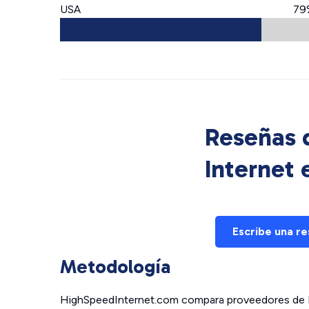
USA
79
Reseñas d
Internet
Escribe una r
Metodología
HighSpeedInternet.com compara proveedores de In