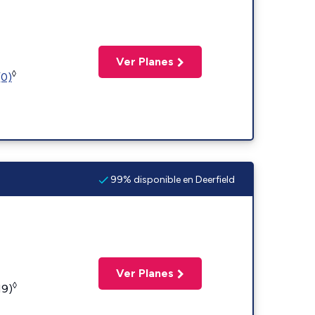
Ver Planes
◊
(0)
99% disponible en Deerfield
Ver Planes
◊
19)