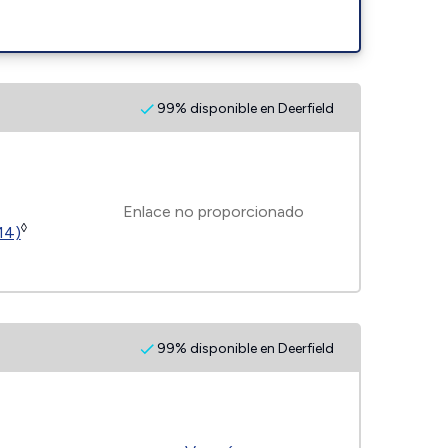
99% disponible en Deerfield
Enlace no proporcionado
◊
14)
99% disponible en Deerfield