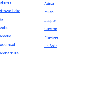
almyra
Adrian
ttawa Lake
Milan
da
Jasper
zalia
Clinton
amaria
Maybee
Tecumseh
La Salle
ambertville