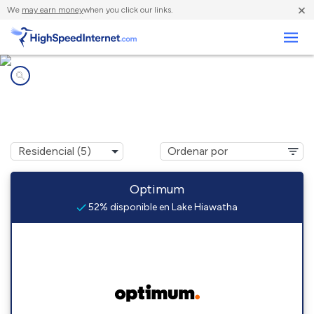
×
We
may earn money
when you click our links.
Negocios
Compañías de Internet en
Lake Hiawatha, NJ
Optimum
52% disponible en Lake Hiawatha