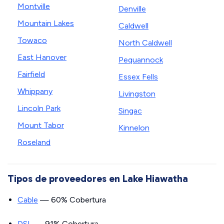
Montville
Denville
Mountain Lakes
Caldwell
Towaco
North Caldwell
East Hanover
Pequannock
Fairfield
Essex Fells
Whippany
Livingston
Lincoln Park
Singac
Mount Tabor
Kinnelon
Roseland
Tipos de proveedores en Lake Hiawatha
Cable
— 60% Cobertura
DSL
— 91% Cobertura