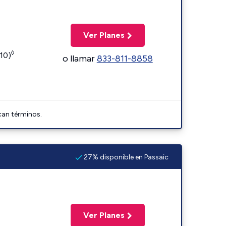
Ver Planes
◊
110)
o llamar
833-811-8858
can términos.
27% disponible en Passaic
Ver Planes