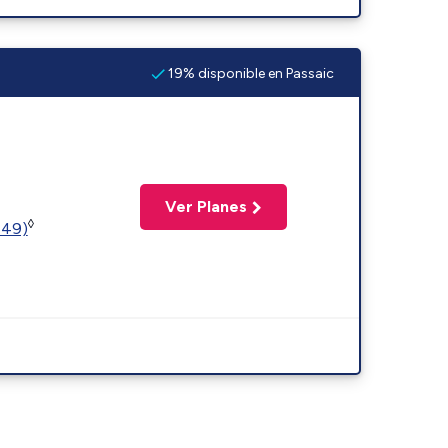
19% disponible en Passaic
Ver Planes
◊
449)