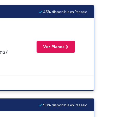
45% disponible en Passaic
Ver Planes
◊
213)
98% disponible en Passaic