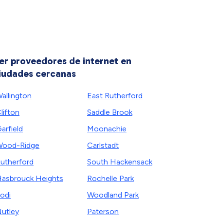
er proveedores de internet en
iudades cercanas
allington
East Rutherford
lifton
Saddle Brook
arfield
Moonachie
ood-Ridge
Carlstadt
utherford
South Hackensack
asbrouck Heights
Rochelle Park
odi
Woodland Park
utley
Paterson