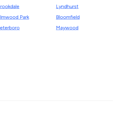
rookdale
Lyndhurst
lmwood Park
Bloomfield
eterboro
Maywood