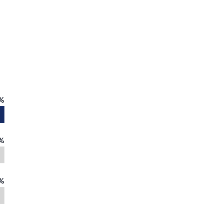
%
%
%