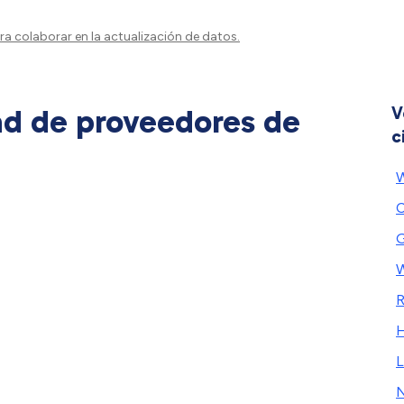
a colaborar en la actualización de datos.
ad de proveedores de
V
c
W
C
G
W
R
H
L
N