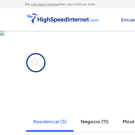
We
may earn money
when you click our links.
Encue
Compañías de Internet en
Passaic, NJ
Residencial (5)
Negocio (11)
Móvil