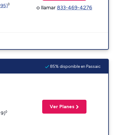
◊
595)
o llamar
833-469-4276
85% disponible en Passaic
Ver Planes
◊
19)