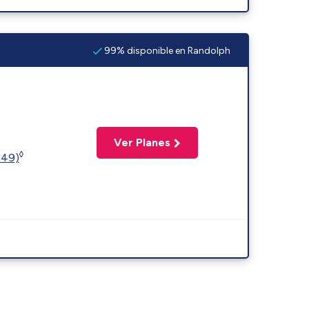
99% disponible en Randolph
Ver Planes
◊
449)