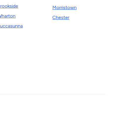
rookside
Morristown
harton
Chester
uccasunna