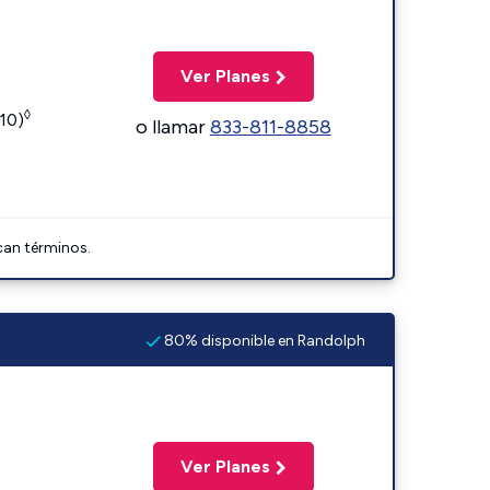
Ver Planes
◊
110)
o llamar
833-811-8858
can términos.
80% disponible en Randolph
Ver Planes