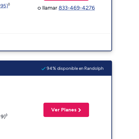
◊
595)
o llamar
833-469-4276
94% disponible en Randolph
Ver Planes
◊
19)