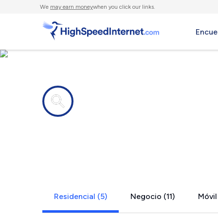
We
may earn money
when you click our links.
Encue
Compañías de Internet en
Randolph, 
Residencial (5)
Negocio (11)
Móvil