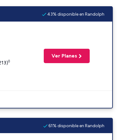
43% disponible en Randolph
Ver Planes
◊
213)
61% disponible en Randolph