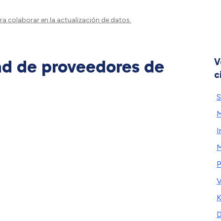
a colaborar en la actualización de datos.
ad de proveedores de
V
c
S
M
I
M
P
V
K
D