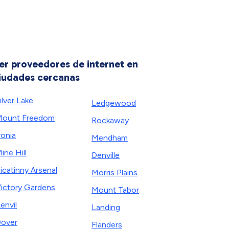
er proveedores de internet en
iudades cercanas
ilver Lake
Ledgewood
ount Freedom
Rockaway
ronia
Mendham
ine Hill
Denville
icatinny Arsenal
Morris Plains
ictory Gardens
Mount Tabor
envil
Landing
over
Flanders