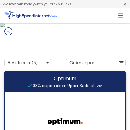
×
We
may earn money
when you click our links.
Negocios
Compañías de Internet en
Upper Saddle River, NJ
Optimum
33% disponible en Upper Saddle River