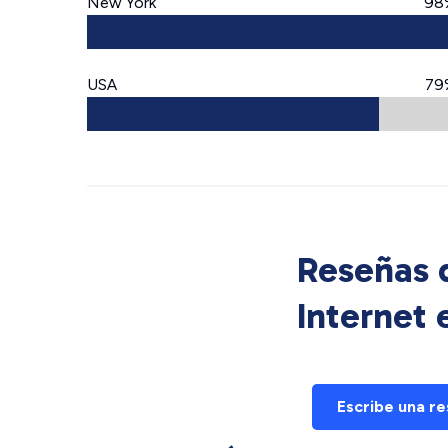
New York
98
USA
79
Reseñas d
Internet
Escribe una r