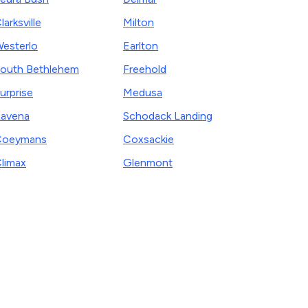
larksville
Milton
esterlo
Earlton
outh Bethlehem
Freehold
urprise
Medusa
avena
Schodack Landing
Coeymans
Coxsackie
limax
Glenmont