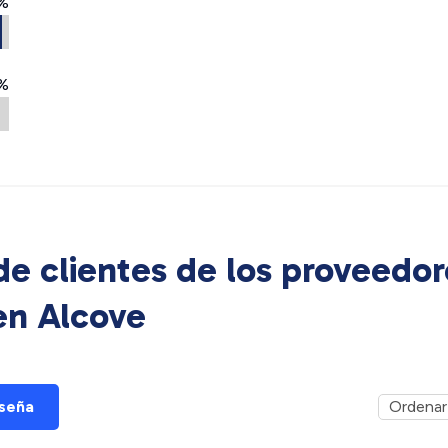
%
%
e clientes de los proveedor
 en
Alcove
eseña