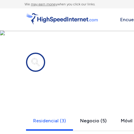
We
may earn money
when you click our links.
Encue
Compañías de Internet en
Alcove, NY
Residencial (3)
Negocio (5)
Móvil 