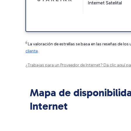
Internet Satelital
◊
La valoración de estrellas se basa en las reseñas de los
cliente
.
¿Trabajas para un Proveedor de Internet?
Da clic aquí
par
Mapa de disponibilid
Internet