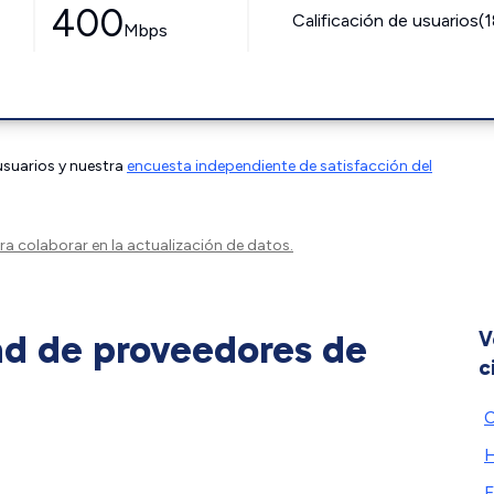
400
Calificación de usuarios(
Mbps
 usuarios y nuestra
encuesta independiente de satisfacción del
a colaborar en la actualización de datos.
ad de proveedores de
V
c
C
H
F