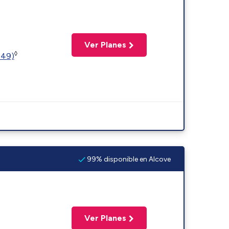
Ver Planes
◊
449)
99% disponible en Alcove
Ver Planes