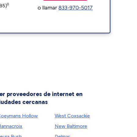
◊
185)
o llamar
833-970-5017
er proveedores de internet en
iudades cercanas
oeymans Hollow
West Coxsackie
annacroix
New Baltimore
eura Bush
Delmar