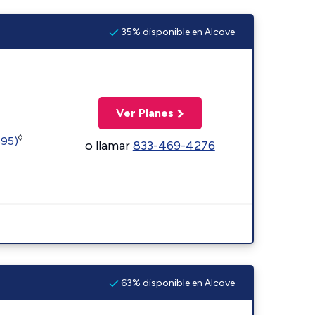
35% disponible en Alcove
Ver Planes
◊
595)
o llamar
833-469-4276
63% disponible en Alcove