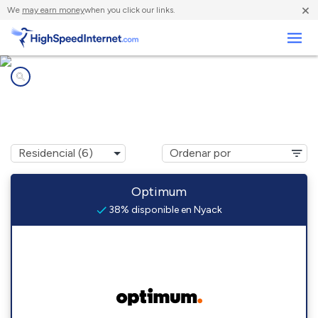
×
We
may earn money
when you click our links.
Negocios
Compañías de Internet en
Nyack, NY
Optimum
38% disponible en Nyack