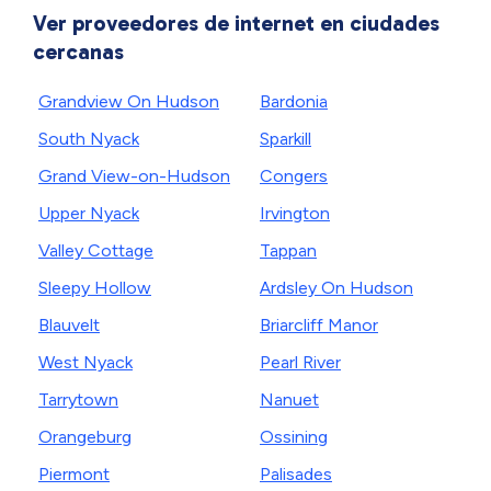
Ver proveedores de internet en ciudades
cercanas
Grandview On Hudson
Bardonia
South Nyack
Sparkill
Grand View-on-Hudson
Congers
Upper Nyack
Irvington
Valley Cottage
Tappan
Sleepy Hollow
Ardsley On Hudson
Blauvelt
Briarcliff Manor
West Nyack
Pearl River
Tarrytown
Nanuet
Orangeburg
Ossining
Piermont
Palisades