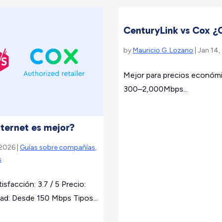
CenturyLink vs Cox ¿C
by
Mauricio G. Lozano
| Jan 14,
Mejor para precios económic
300–2,000Mbps...
nternet es mejor?
 2026 |
Guías sobre compañías
,
s
sfacción: 3.7 / 5 Precio:
d: Desde 150 Mbps Tipos...