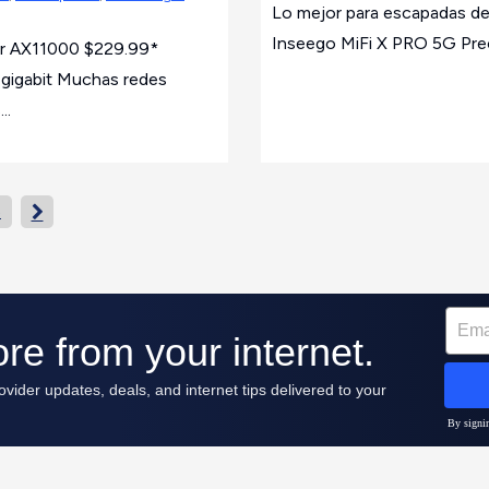
Lo mejor para escapadas de
Inseego MiFi X PRO 5G Prec
er AX11000 $229.99*
-gigabit Muchas redes
..
6
