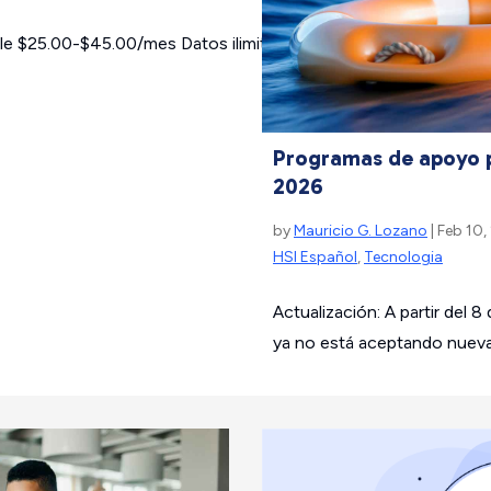
ble $25.00-$45.00/mes Datos ilimitados Sin contratos Amplia co
Programas de apoyo p
2026
by
Mauricio G. Lozano
| Feb 10,
HSI Español
,
Tecnologia
Actualización: A partir del 
ya no está aceptando nuevas