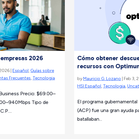
a empresas 2026
Cómo obtener descue
recursos con Optimu
 2026 |
Español
,
Guías sobre
ntas Frecuentes
,
Tecnologia
by
Mauricio G. Lozano
| Feb 3, 
HSI Español
,
Tecnologia
,
Uncat
 Business Precio: $69.00–
El programa gubernamental 
 200–940Mbps Tipo de
(ACP) fue una gran ayuda p
C.P....
batallaban...