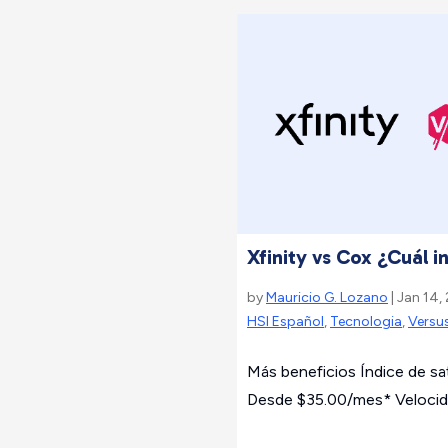
Xfinity vs Cox ¿Cuál i
by
Mauricio G. Lozano
| Jan 14,
HSI Español
,
Tecnologia
,
Versu
Más beneficios Índice de sati
Desde $35.00/mes* Velocida