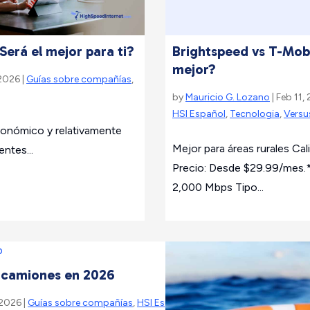
Será el mejor para ti?
Brightspeed vs T-Mobi
mejor?
 2026 |
Guías sobre compañías
,
by
Mauricio G. Lozano
| Feb 11,
HSI Español
,
Tecnologia
,
Versu
conómico y relativamente
Mejor para áreas rurales Cali
entes...
Precio: Desde $29.99/mes.*
2,000 Mbps Tipo...
a camiones en 2026
 2026 |
Guías sobre compañías
,
HSI Español
,
Preguntas Frecuentes