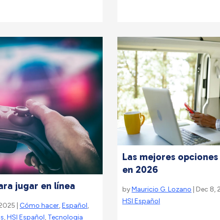
Las mejores opciones 
en 2026
ra jugar en línea
by
Mauricio G. Lozano
| Dec 8, 
HSI Español
 2025 |
Cómo hacer
,
Español
,
as
,
HSI Español
,
Tecnologia