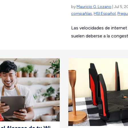
by
Mauricio G. Lozano
| Jul 5, 
compañías
,
HSI Español
,
Pregu
Las velocidades de internet
suelen deberse a la congesti
el Alcance de tu Wi-