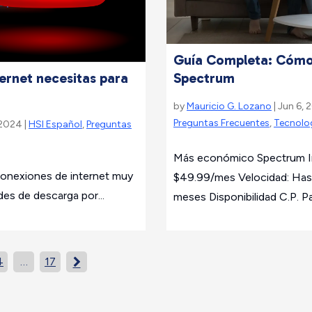
Guía Completa: Cómo I
Spectrum
ernet necesitas para
by
Mauricio G. Lozano
| Jun 6, 
Preguntas Frecuentes
,
Tecnolo
 2024 |
HSI Español
,
Preguntas
Más económico Spectrum In
conexiones de internet muy
$49.99/mes Velocidad: Has
des de descarga por...
meses Disponibilidad C.P. Pa
4
…
17
