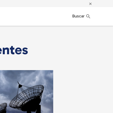
×
Buscar
entes