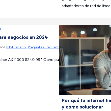
adaptadores de red de línea
para negocios en 2024
024 |
HSI Español
,
Preguntas Frecuentes
,
Tecnologia
rcher AX11000 $249.99* Ocho puertos cableados Seguridad grat
Por qué tu internet h
y cómo solucionar