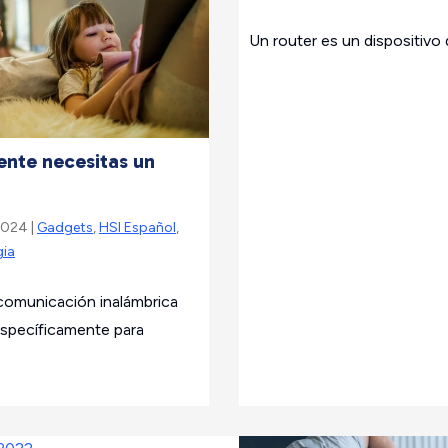
Un router es un dispositivo
ente necesitas un
 2024 |
Gadgets
,
HSI Español
,
gia
comunicación inalámbrica
 específicamente para