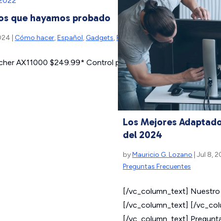
dos que hayamos probado
024 |
Cómo hacer
,
Español
,
Gadgets
,
Preguntas Frecuentes
,
Tecnologi
rcher AX11000 $249.99* Control parental gratuito Muchos puer
Los Mejores Adaptado
del 2024
by
Mauricio G. Lozano
| Jul 8, 
Preguntas Frecuentes
[/vc_column_text] Nuestro
[/vc_column_text] [/vc_co
[/vc_column_text] Pregunt