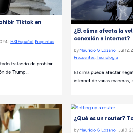
ohibir Tiktok en
¿El clima afecta la ve
conexión a internet?
2024 |
HSI Español
,
Preguntas
by
Mauricio G. Lozano
| Jul 12,
Frecuentes
,
Tecnologia
tado tratando de prohibir
ón de Trump,...
El clima puede afectar neg
internet de varias maneras, 
¿Qué es un router? T
by
Mauricio G. Lozano
| Jul 9, 