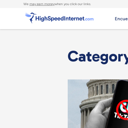
We
may earn money
when you click our links.
Encue
Category