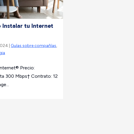
nstalar tu Internet
2024 |
Guías sobre compañías
,
gia
ternet® Precio:
ta 300 Mbps† Contrato: 12
ge...