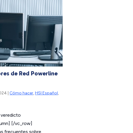
a
tos con cable Sin
res de Red Powerline
2024 |
Cómo hacer
,
HSI Español
,
 veredicto
lumn] [/vc_row]
as frecuentes sobre