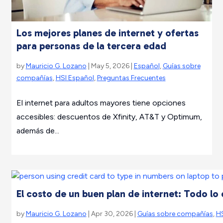
Los mejores planes de internet y ofertas
para personas de la tercera edad
by
Mauricio G. Lozano
| May 5, 2026 |
Español
,
Guías sobre
compañías
,
HSI Español
,
Preguntas Frecuentes
El internet para adultos mayores tiene opciones
accesibles: descuentos de Xfinity, AT&T y Optimum,
además de...
El costo de un buen plan de internet: Todo lo
by
Mauricio G. Lozano
| Apr 30, 2026 |
Guías sobre compañías
,
HS