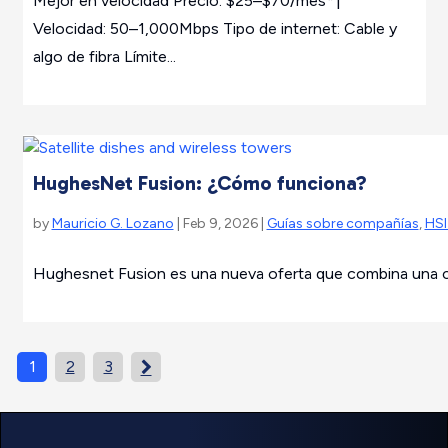
Mejor en velocidad Precio: $25–$70/mes*†
Velocidad: 50–1,000Mbps Tipo de internet: Cable y
algo de fibra Límite...
HughesNet Fusion: ¿Cómo funciona?
by
Mauricio G. Lozano
| Feb 9, 2026 |
Guías sobre compañías
,
HSI
Hughesnet Fusion es una nueva oferta que combina una con
1
2
3
