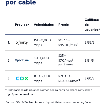
por cable
Calificación
Provider
Velocidades
Precio
de
usuarios
*
150–2,000
$19.99–
1.
3.88/5
Mbps
$95.00/mes˚
$25–
50–1,000
†
2.
$70/mes
3.81/5
Mbps
por 12 meses
100–2,000
$70.00–
3.
3.60/5
¶
Mbps
$150.00/mes
* Calificaciones de usuarios promediadas a partir de reseñas enviadas a
HighSpeedInternet.com.
Datos al 10/12/24. Las ofertas y disponibilidad pueden variar según la