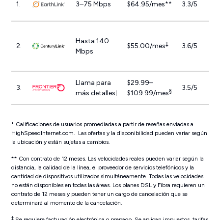
1.
3–75 Mbps
$64.95/mes**
3.3/5
Hasta 140
‡
2.
$55.00/mes
3.6/5
Mbps
Llama para
$29.99–
3.
3.5/5
§
más detalles
$109.99/mes
|
* Calificaciones de usuarios promediadas a partir de reseñas enviadas a
HighSpeedInternet.com. Las ofertas y la disponibilidad pueden variar según
la ubicación y están sujetas a cambios.
** Con contrato de 12 meses. Las velocidades reales pueden variar según la
distancia, la calidad de la línea, el proveedor de servicios telefónicos y la
cantidad de dispositivos utilizados simultáneamente. Todas las velocidades
no están disponibles en todas las áreas. Los planes DSL y Fibra requieren un
contrato de 12 meses y pueden tener un cargo de cancelación que se
determinará al momento de la cancelación.
‡
Se requiere facturación electrónica o prepago. Se aplican impuestos, tarifas