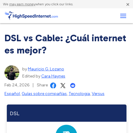
×
We
may earn money
when you click our links.
Negocios
DSL vs Cable: ¿Cuál internet
es mejor?
by
Mauricio G. Lozano
Edited by
Cara Haynes
Feb 24, 2026
|
Share
Español
,
Guías sobre compañías
,
Tecnologia
,
Versus
DSL