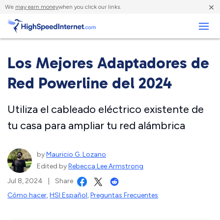
×
We
may earn money
when you click our links.
Negocios
Los Mejores Adaptadores de
Red Powerline del 2024
Utiliza el cableado eléctrico existente de
tu casa para ampliar tu red alámbrica
by
Mauricio G. Lozano
Edited by
Rebecca Lee Armstrong
Jul 8, 2024
|
Share
Cómo hacer
,
HSI Español
,
Preguntas Frecuentes