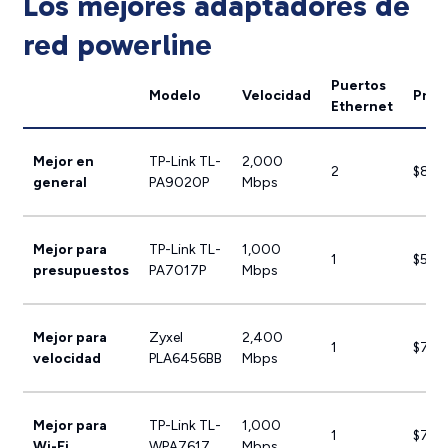
Los mejores adaptadores de
red powerline
Puertos
Modelo
Velocidad
Prec
Ethernet
Mejor en
TP-Link TL-
2,000
2
$89.
general
PA9020P
Mbps
Mejor para
TP-Link TL-
1,000
1
$53.
presupuestos
PA7017P
Mbps
Mejor para
Zyxel
2,400
1
$70.
velocidad
PLA6456BB
Mbps
Mejor para
TP-Link TL-
1,000
1
$74.
Wi-Fi
WPA7617
Mbps