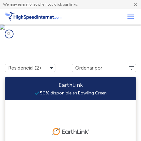
×
We
may earn money
when you click our links.
Negocios
Compañías de Internet en
Bowling Green, SC
EarthLink
50% disponible en Bowling Green